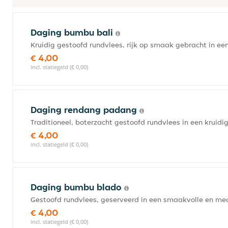
Daging bumbu bali
Kruidig gestoofd rundvlees, rijk op smaak gebracht in ee
€ 4,00
incl. statiegeld (€ 0,00)
Daging rendang padang
Traditioneel, boterzacht gestoofd rundvlees in een kruid
€ 4,00
incl. statiegeld (€ 0,00)
Daging bumbu blado
Gestoofd rundvlees, geserveerd in een smaakvolle en med
€ 4,00
incl. statiegeld (€ 0,00)