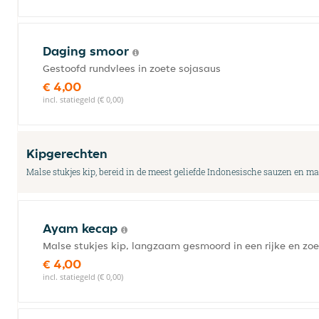
Daging smoor
Gestoofd rundvlees in zoete sojasaus
€ 4,00
incl. statiegeld (€ 0,00)
Kipgerechten
Malse stukjes kip, bereid in de meest geliefde Indonesische sauzen en mar
Ayam kecap
Malse stukjes kip, langzaam gesmoord in een rijke en zoe
€ 4,00
incl. statiegeld (€ 0,00)