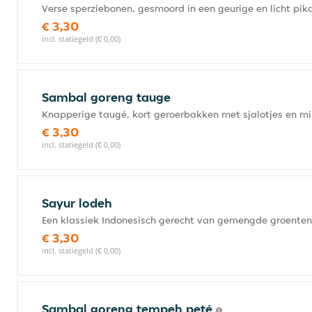
Verse sperziebonen, gesmoord in een geurige en licht pik
€ 3,30
incl. statiegeld (€ 0,00)
Sambal goreng tauge
Knapperige taugé, kort geroerbakken met sjalotjes en mil
€ 3,30
incl. statiegeld (€ 0,00)
Sayur lodeh
Een klassiek Indonesisch gerecht van gemengde groenten
€ 3,30
incl. statiegeld (€ 0,00)
Sambal goreng tempeh peté