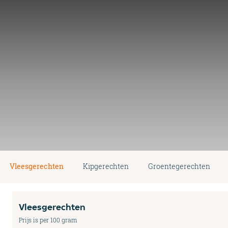
Vleesgerechten
Kipgerechten
Groentegerechten
Vleesgerechten
Prijs is per 100 gram