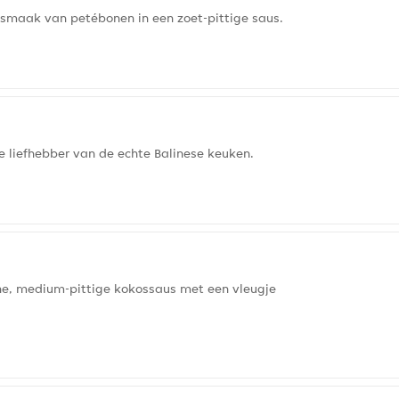
smaak van petébonen in een zoet-pittige saus.
de liefhebber van de echte Balinese keuken.
he, medium-pittige kokossaus met een vleugje