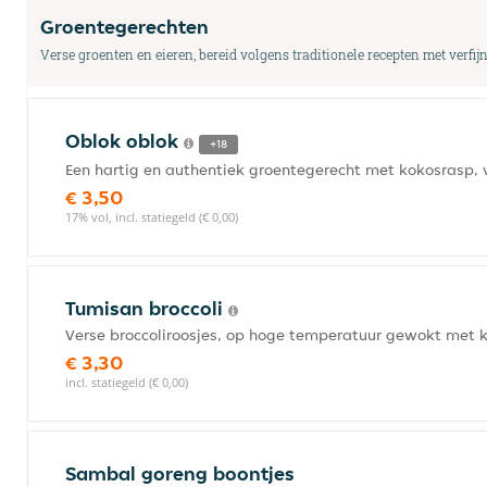
Groentegerechten
Verse groenten en eieren, bereid volgens traditionele recepten met verfijn
Oblok oblok
+18
Een hartig en authentiek groentegerecht met kokosrasp,
€ 3,50
17% vol, incl. statiegeld (€ 0,00)
Tumisan broccoli
Verse broccoliroosjes, op hoge temperatuur gewokt met 
€ 3,30
incl. statiegeld (€ 0,00)
Sambal goreng boontjes