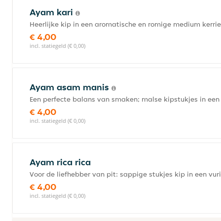
Ayam kari
Heerlijke kip in een aromatische en romige medium kerrie
€ 4,00
incl. statiegeld (€ 0,00)
Ayam asam manis
Een perfecte balans van smaken; malse kipstukjes in een f
€ 4,00
incl. statiegeld (€ 0,00)
Ayam rica rica
Voor de liefhebber van pit: sappige stukjes kip in een vu
€ 4,00
incl. statiegeld (€ 0,00)