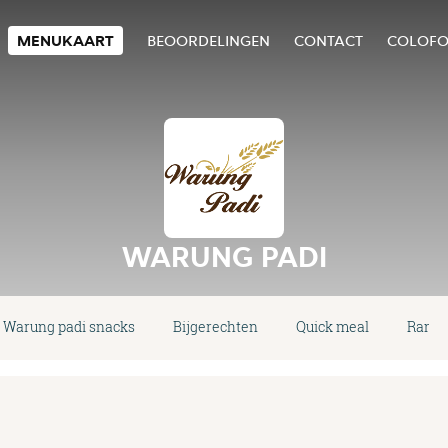
MENUKAART
BEOORDELINGEN
CONTACT
COLOF
WARUNG PADI
Warung padi snacks
Bijgerechten
Quick meal
Rame