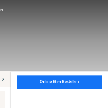
ON
s
Rames padi
Rijsttafel
Dranken
Online Eten Bestellen