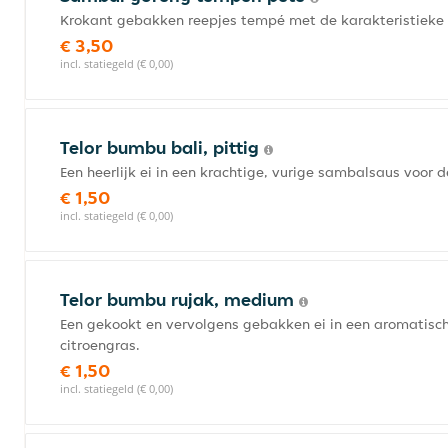
Krokant gebakken reepjes tempé met de karakteristieke 
€ 3,50
incl. statiegeld (€ 0,00)
Telor bumbu bali, pittig
Een heerlijk ei in een krachtige, vurige sambalsaus voor 
€ 1,50
incl. statiegeld (€ 0,00)
Telor bumbu rujak, medium
Een gekookt en vervolgens gebakken ei in een aromatisc
citroengras.
€ 1,50
incl. statiegeld (€ 0,00)