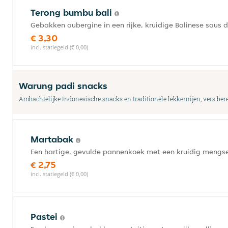
Terong bumbu bali
Gebakken aubergine in een rijke, kruidige Balinese saus d
€ 3,30
incl. statiegeld (€ 0,00)
Warung padi snacks
Ambachtelijke Indonesische snacks en traditionele lekkernijen, vers bereid
Martabak
Een hartige, gevulde pannenkoek met een kruidig mengsel 
€ 2,75
incl. statiegeld (€ 0,00)
Pastei